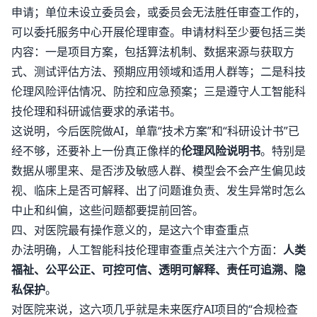
申请；单位未设立委员会，或委员会无法胜任审查工作的，
可以委托服务中心开展伦理审查。申请材料至少要包括三类
内容：一是项目方案，包括算法机制、数据来源与获取方
式、测试评估方法、预期应用领域和适用人群等；二是科技
伦理风险评估情况、防控和应急预案；三是遵守人工智能科
技伦理和科研诚信要求的承诺书。
这说明，今后医院做AI，单靠“技术方案”和“科研设计书”已
经不够，还要补上一份真正像样的
伦理风险说明书
。特别是
数据从哪里来、是否涉及敏感人群、模型会不会产生偏见歧
视、临床上是否可解释、出了问题谁负责、发生异常时怎么
中止和纠偏，这些问题都要提前回答。
四、对医院最有操作意义的，是这六个审查重点
办法明确，人工智能科技伦理审查重点关注六个方面：
人类
福祉、公平公正、可控可信、透明可解释、责任可追溯、隐
私保护
。
对医院来说，这六项几乎就是未来医疗AI项目的“合规检查