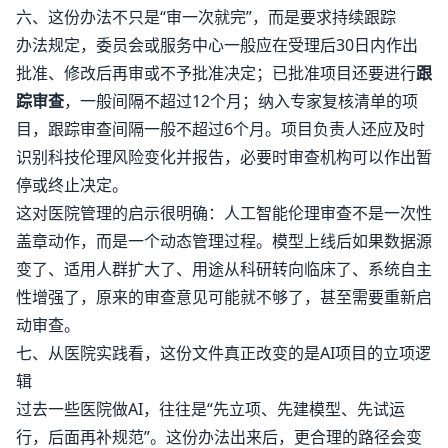
六、这份办法不只是“审一次就完”，而是要求持续跟踪
办法规定，委员会或服务中心一般应在受理后30日内作出
批准、修改后再审或不予批准决定；已批准项目还要进行
跟
踪审查
，一般间隔不超过12个月；纳入专家复核清单的项
目，跟踪审查间隔一般不超过6个月。项目负责人还应及时
识别科技伦理风险变化并报告，必要时审查机构可以作出暂
停或终止决定。
这对医院管理的启示很明确：人工智能伦理审查不是一次性
盖章动作，而是一个动态管理过程。模型上线后如果数据源
变了、适用人群扩大了、用途从科研转向临床了、系统自主
性增强了，原来的审查意见可能就不够了，甚至需要重新启
动审查。
七、从医院实践看，这份文件真正改变的是AI项目的立项逻
辑
过去一些医院做AI，往往是“先立项、先建模型、先试运
行，后面再补规范”。这份办法出来后，更合理的路径会变