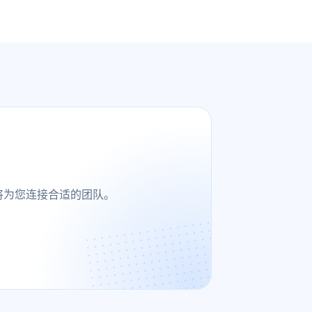
将为您连接合适的团队。