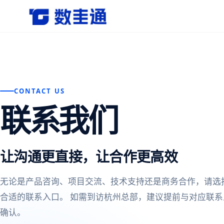
杭州数圭通科技有限公司-让数据安全流动，让数据释放
CONTACT US
联系我们
让沟通更直接，让合作更高效
无论是产品咨询、项目交流、技术支持还是商务合作，请选
合适的联系入口。 如需到访杭州总部，建议提前与对应联系
确认。