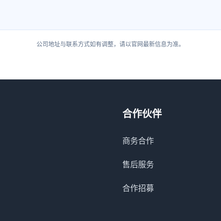
公司地址与联系方式如有调整，请以官网最新信息为准。
合作伙伴
商务合作
售后服务
合作招募