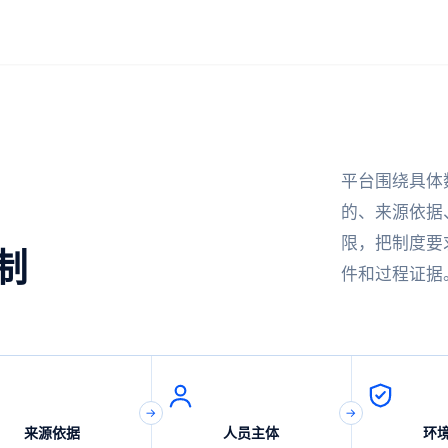
价值
平台围绕具体
的、来源依据
限，把制度要
制
件和过程证据
来源依据
人员主体
环