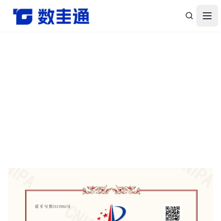
杭州数圭通科技有限公司-让数据安全流动，让数据释放价值
打