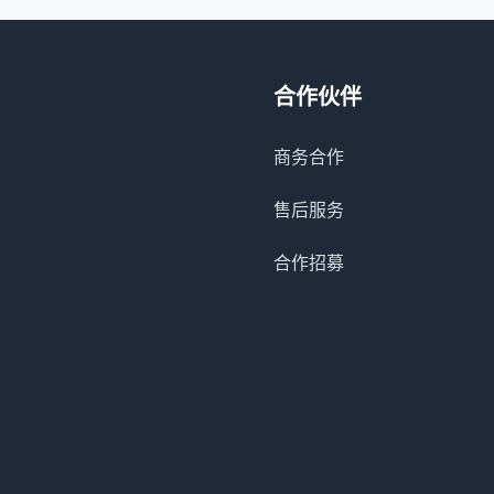
合作伙伴
商务合作
售后服务
合作招募